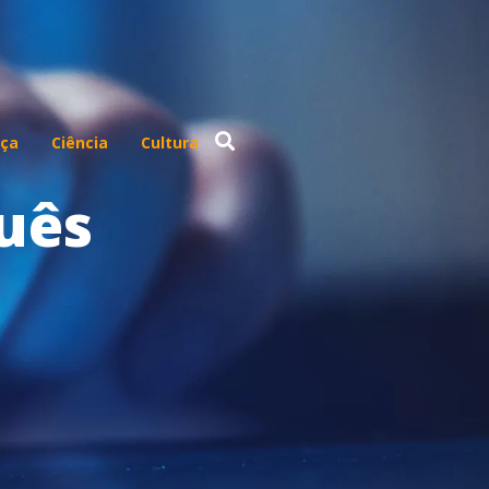
ça
Ciência
Cultura
uês