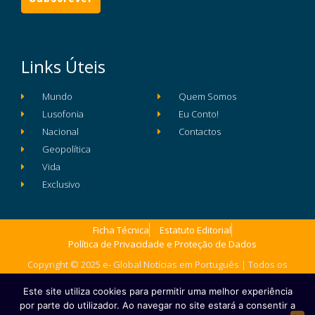
Links Úteis
Mundo
Quem Somos
Lusofonia
Eu Conto!
Nacional
Contactos
Geopolítica
Vida
Exclusivo
Ficha Técnica
Estatuto Editorial
Política de Privacidade e Proteção de Dados
Copyright © 2025 e- Global Notícias em Português | Todos os
direitos reservados
Este site utiliza cookies para permitir uma melhor experiência
por parte do utilizador. Ao navegar no site estará a consentir a