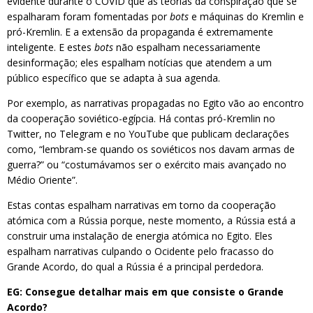
evidente durante o COVID que as teorias da conspiração que se
espalharam foram fomentadas por
bots
e máquinas do Kremlin e
pró-Kremlin. E a extensão da propaganda é extremamente
inteligente. E estes
bots
não espalham necessariamente
desinformação; eles espalham notícias que atendem a um
público específico que se adapta à sua agenda.
Por exemplo, as narrativas propagadas no Egito vão ao encontro
da cooperação soviético-egípcia. Há contas pró-Kremlin no
Twitter, no Telegram e no YouTube que publicam declarações
como, “lembram-se quando os soviéticos nos davam armas de
guerra?” ou “costumávamos ser o exército mais avançado no
Médio Oriente”.
Estas contas espalham narrativas em torno da cooperação
atómica com a Rússia porque, neste momento, a Rússia está a
construir uma instalação de energia atómica no Egito. Eles
espalham narrativas culpando o Ocidente pelo fracasso do
Grande Acordo, do qual a Rússia é a principal perdedora.
EG: Consegue detalhar mais em que consiste o Grande
Acordo?