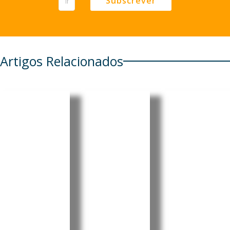
Subscrever
Artigos Relacionados
EUA
Timor-
Moçambi
revogam
Leste e
que
visto da
Woodside
recebe
embaixa
reforçam
USD 40,5
dora do
cooperaç
milhões
Brasil em
ão para
da China
meio a
avançar
para
tensão
projeto
centro
diplomáti
Greater
cirúrgico
ca
Sunrise
nacional
O Governo
O Ministro
A China
dos Estados
da
financiou a
Unidos
Presidência
construção