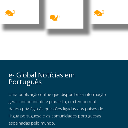
revogou o
do Conselho
do Centro
visto...
de
Cirúrgico...
Ministros...
0
0
0
e- Global Notícias em
Português
Uma publicação online que disponibiliza informação
geral independente e pluralista, em tempo real,
dando privilégio às questões ligadas aos países de
língua portuguesa e às comunidades portuguesas
espalhadas pelo mundo.