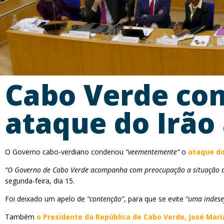
Cabo Verde co
ataque do Irão 
O Governo cabo-verdiano condenou
“veementemente”
o
ataque do 
“O Governo de Cabo Verde acompanha com preocupação a situação de 
segunda-feira, dia 15.
Foi deixado um apelo de
“contenção”
, para que se evite
“uma indese
Também
o Presidente da República de Cabo Verde, José Mar