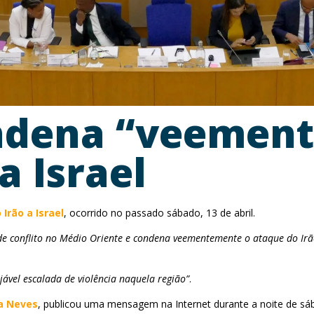
ndena “veemen
a Israel
Irão a Israel
, ocorrido no passado sábado, 13 de abril.
conflito no Médio Oriente e condena veementemente o ataque do Irão
jável escalada de violência naquela região”
.
ia Neves
, publicou uma mensagem na Internet durante a noite de s