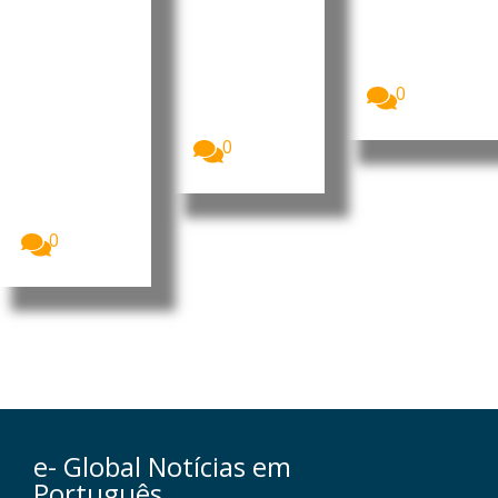
gestão na
monções
Velsão
Câmara
O Ministro-
Esta semana,
chefe de
a ribeira e a
Municipa
Goa, Pramod
baía de...
l de
Sawant,
0
Santa
afirmou,
Catarina
esta...
Na última
0
sexta-feira, a
Câmara
Municipal de
Santa...
0
e- Global Notícias em
Português