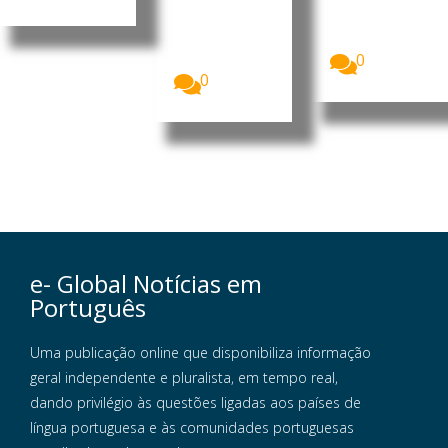
Moçambique
de
, Daniel
Moçambique
Francisco...
, Daniel
Francisco...
0
0
e- Global Notícias em
Português
Uma publicação online que disponibiliza informação
geral independente e pluralista, em tempo real,
dando privilégio às questões ligadas aos países de
língua portuguesa e às comunidades portuguesas