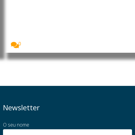
Moçambique: MEC rebate
posicionamentos das OSCs e CTA
de Cabo Delgado sobre a
formação de 260 jovens no
âmbito do financiamento do LNG
O Ministério da Educação e Cultura (MEC) garantiu...
0
Newsletter
O seu nome