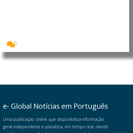
Económica das Nações Unidas
para África reforça cooperação
para apoiar prioridades de
desenvolvimento
O Presidente da República de Moçambique, Daniel
Francisco...
0
e- Global Notícias em Português
Uma publicação online que disponibiliza informação
geral independente e pluralista, em tempo real, dando