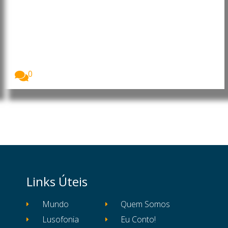
Moçambique: Core Energy
Consortium manifesta interesse
em investir nos sectores da
energia, petróleo e gás
O Presidente da República de Moçambique, Daniel
Francisco...
0
Links Úteis
Mundo
Quem Somos
Lusofonia
Eu Conto!