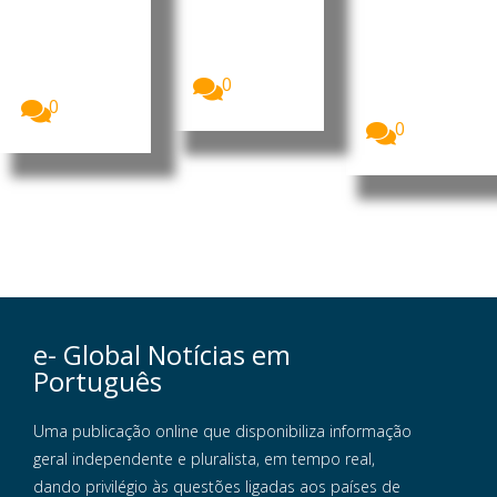
e Portugal
o do país
O ministro da
reforçaram a
Presidência
O primeiro-
cooperação
do Conselho
ministro, Kay
bilateral nas...
de
Rala Xanana
Ministros...
0
Gusmão,
recebeu a...
0
0
e- Global Notícias em
Português
Uma publicação online que disponibiliza informação
geral independente e pluralista, em tempo real,
dando privilégio às questões ligadas aos países de