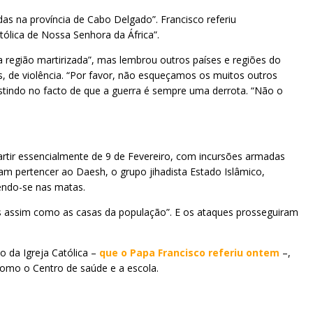
as na província de Cabo Delgado”. Francisco referiu
ólica de Nossa Senhora da África”.
região martirizada”, mas lembrou outros países e regiões do
, de violência. “Por favor, não esqueçamos os muitos outros
istindo no facto de que a guerra é sempre uma derrota. “Não o
rtir essencialmente de 9 de Fevereiro, com incursões armadas
icam pertencer ao Daesh, o grupo jihadista Estado Islâmico,
endo-se nas matas.
as assim como as casas da população”. E os ataques prosseguiram
o da Igreja Católica –
que o Papa Francisco referiu ontem
–,
 como o Centro de saúde e a escola.