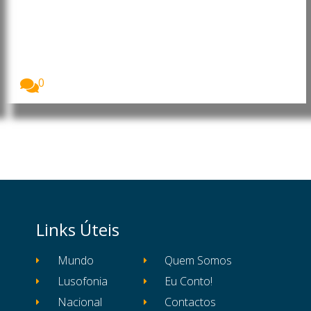
Angola: João Lourenço faz
alterações em cargos da
Administração Central do Estado
O Presidente de Angola, João Lourenço, exonerou e...
0
Links Úteis
Mundo
Quem Somos
Lusofonia
Eu Conto!
Nacional
Contactos