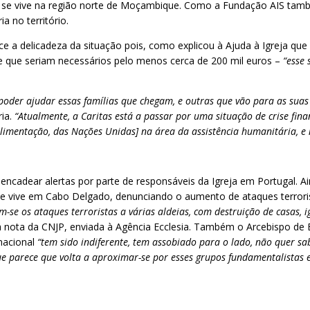
 que se vive na região norte de Moçambique. Como a Fundação AIS ta
a no território.
ece a delicadeza da situação pois, como explicou à Ajuda à Igreja q
se que seriam necessários pelo menos cerca de 200 mil euros –
“esse 
poder ajudar essas famílias que chegam, e outras que vão para as suas
ria.
“Atualmente, a Caritas está a passar por uma situação de crise fi
mentação, das Nações Unidas] na área da assistência humanitária, e 
ncadear alertas por parte de responsáveis da Igreja em Portugal. Ai
 se vive em Cabo Delgado, denunciando o aumento de ataques terrori
am-se os ataques terroristas a várias aldeias, com destruição de casas,
a nota da CNJP, enviada à Agência Ecclesia. Também o Arcebispo de B
nacional
“tem sido indiferente, tem assobiado para o lado, não quer s
e parece que volta a aproximar-se por esses grupos fundamentalistas