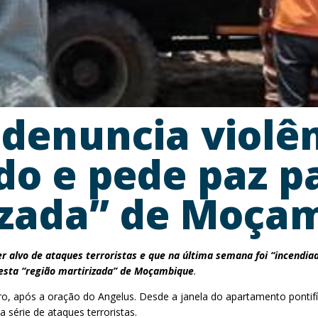
denuncia violên
o e pede paz p
izada” de Moça
 alvo de ataques terroristas e que na última semana foi “incendia
 esta “região martirizada” de Moçambique
.
ro, após a oração do Angelus. Desde a janela do apartamento pontifí
 série de ataques terroristas.