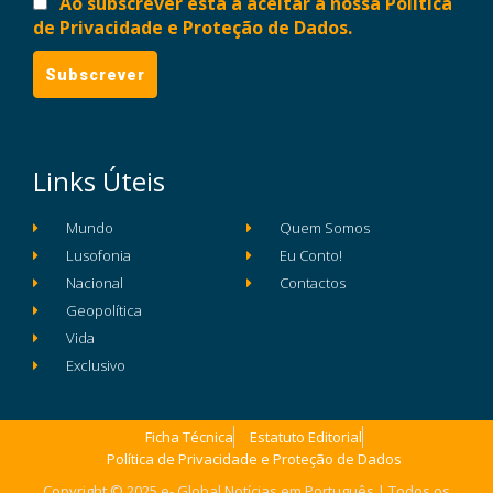
Ao subscrever está a aceitar a nossa Política
de Privacidade e Proteção de Dados.
Links Úteis
Mundo
Quem Somos
Lusofonia
Eu Conto!
Nacional
Contactos
Geopolítica
Vida
Exclusivo
Ficha Técnica
Estatuto Editorial
Política de Privacidade e Proteção de Dados
Copyright © 2025 e- Global Notícias em Português | Todos os