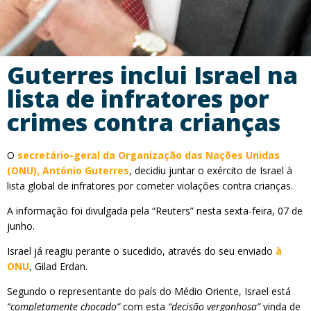
Guterres inclui Israel na
lista de infratores por
crimes contra crianças
O
secretário-geral da Organização das Nações Unidas
(ONU), António Guterres
, decidiu juntar o exército de Israel à
lista global de infratores por cometer violações contra crianças.
A informação foi divulgada pela “Reuters” nesta sexta-feira, 07 de
junho.
Israel já reagiu perante o sucedido, através do seu enviado
à
ONU
, Gilad Erdan.
Segundo o representante do país do Médio Oriente, Israel está
“completamente chocado”
com esta
“decisão vergonhosa”
vinda de