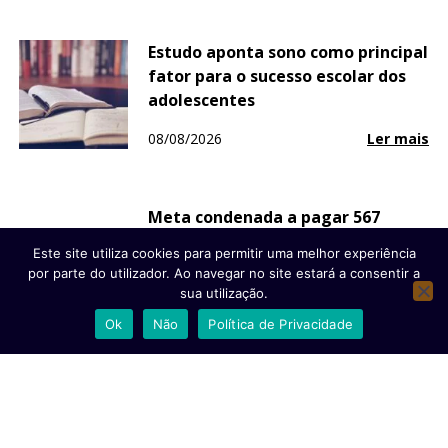
Estudo aponta sono como principal
fator para o sucesso escolar dos
adolescentes
08/08/2026
Ler mais
Meta condenada a pagar 567
milhões de dólares por colocar
Este site utiliza cookies para permitir uma melhor experiência
crianças em risco
por parte do utilizador. Ao navegar no site estará a consentir a
sua utilização.
08/08/2026
Ler mais
Ok
Não
Política de Privacidade
Moçambique recebe USD 40,5
milhões da China para centro
cirúrgico nacional