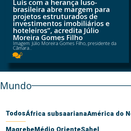
Luís com a herança luso-
brasileira abre margem para
projetos estruturados de
investimentos imobiliários e
hoteleiros”, acredita Júlio
Moreira Gomes Filho
Imagem: Júlio Moreira Gomes Filho, presidente da
Câmara...
0
Mundo
Todos
África subsaariana
América do N
Magrebe
Médio Oriente
Sahel