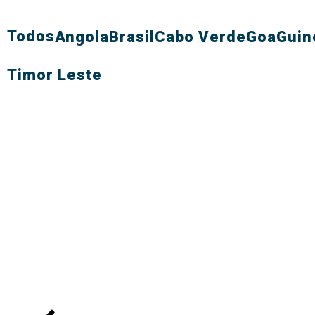
Todos
Angola
Brasil
Cabo Verde
Goa
Guin
Timor Leste