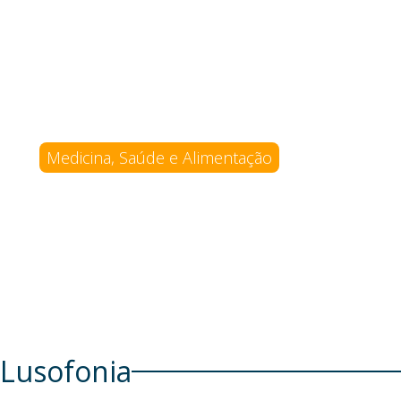
Multivitamínico diário pode ajudar
preservar independência, indica e
preliminar
Medicina, Saúde e Alimentação
Lusofonia