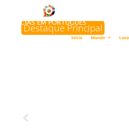
Destaque Principal
Japão: Primeira
Início
Mundo
Luso
antinuclear e