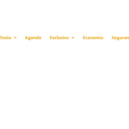
-ministra reafirma
fonia
Agenda
Exclusivo
Economia
Seguran
m Hiroshima