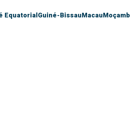
é Equatorial
Guiné-Bissau
Macau
Moçamb