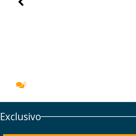
Angola entrega presidência do C
Angola passou a presidência rotativa do Conselho de...
0
Exclusivo