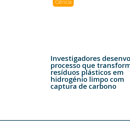
Ciência
 idosos a
studo
Investigadores desenv
processo que transfor
resíduos plásticos em
hidrogénio limpo com
captura de carbono