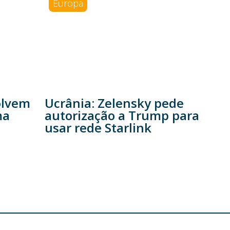
Europa
olvem
Ucrânia: Zelensky pede
ma
autorização a Trump para
usar rede Starlink