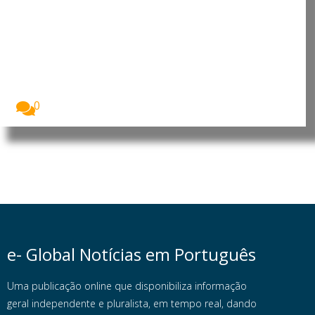
Timor-Leste e Portugal reforçam
cooperação económica e
turística
Timor-Leste e Portugal reforçaram a cooperação
bilateral nas...
0
e- Global Notícias em Português
Uma publicação online que disponibiliza informação
geral independente e pluralista, em tempo real, dando