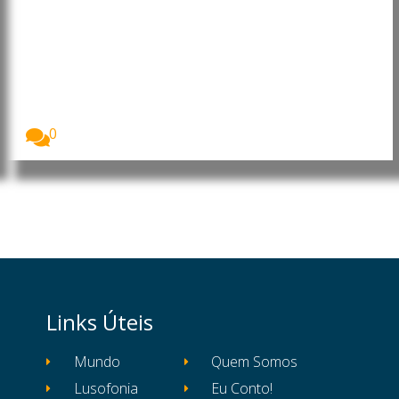
Portugal: Energia solar lidera
pela primeira vez a produção de
eletricidade
A energia solar tornou-se, pela primeira vez, a...
0
Links Úteis
Mundo
Quem Somos
Lusofonia
Eu Conto!