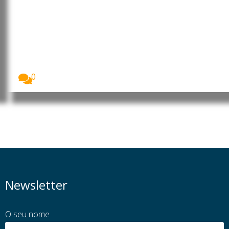
Portugal: Governo adia início das
aulas do Ensino Secundário para
21 de setembro
O início do ano letivo dos cursos científico-
humanísticos...
0
Newsletter
O seu nome