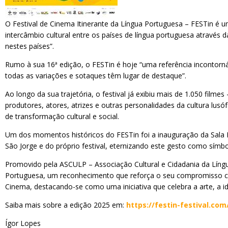
O Festival de Cinema Itinerante da Língua Portuguesa – FESTin é um
intercâmbio cultural entre os países de língua portuguesa através 
nestes países”.
Rumo à sua 16ª edição, o FESTin é hoje “uma referência incontornáv
todas as variações e sotaques têm lugar de destaque”.
Ao longo da sua trajetória, o festival já exibiu mais de 1.050 fil
produtores, atores, atrizes e outras personalidades da cultura lu
de transformação cultural e social.
Um dos momentos históricos do FESTin foi a inauguração da Sala Ma
São Jorge e do próprio festival, eternizando este gesto como símb
Promovido pela ASCULP – Associação Cultural e Cidadania da Língu
Portuguesa, um reconhecimento que reforça o seu compromisso com o
Cinema, destacando-se como uma iniciativa que celebra a arte, a i
Saiba mais sobre a edição 2025 em:
https://festin-festival.com
Ígor Lopes