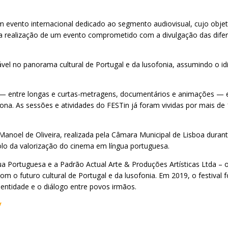
 evento internacional dedicado ao segmento audiovisual, cujo objetivo
da realização de um evento comprometido com a divulgação das difere
el no panorama cultural de Portugal e da lusofonia, assumindo o idi
mes — entre longas e curtas-metragens, documentários e animações — e
sófona. As sessões e atividades do FESTin já foram vividas por mais
noel de Oliveira, realizada pela Câmara Municipal de Lisboa durant
olo da valorização do cinema em língua portuguesa.
a Portuguesa e a Padrão Actual Arte & Produções Artísticas Ltda – o
 futuro cultural de Portugal e da lusofonia. Em 2019, o festival f
dentidade e o diálogo entre povos irmãos.
/