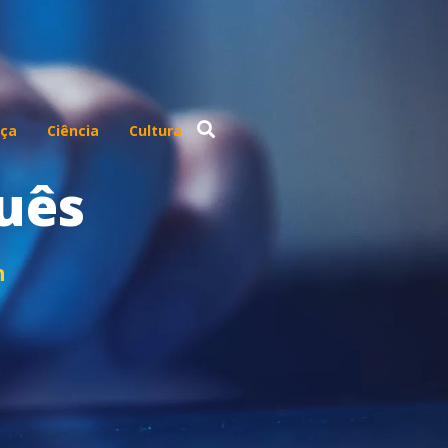
ça
Ciência
Cultura
uês
n