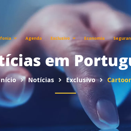
fonia
Agenda
Exclusivo
Economia
Seguran
tícias em Portug
Início
Notícias
Exclusivo
Cartoo