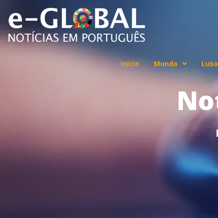
Início
Mundo
Luso
No