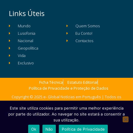
Links Úteis
Mundo
Quem Somos
Lusofonia
Eu Conto!
Nacional
Contactos
Geopolítica
Vida
Exclusivo
Ficha Técnica
Estatuto Editorial
Política de Privacidade e Proteção de Dados
Copyright © 2025 e- Global Notícias em Português | Todos os
direitos reservados
Este site utiliza cookies para permitir uma melhor experiência
por parte do utilizador. Ao navegar no site estará a consentir a
sua utilização.
Ok
Não
Política de Privacidade