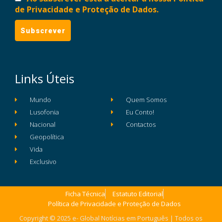
de Privacidade e Proteção de Dados.
Links Úteis
Mundo
Quem Somos
Lusofonia
Eu Conto!
Nacional
Contactos
Geopolítica
Vida
Exclusivo
Ficha Técnica
Estatuto Editorial
Política de Privacidade e Proteção de Dados
Copyright © 2025 e- Global Notícias em Português | Todos os