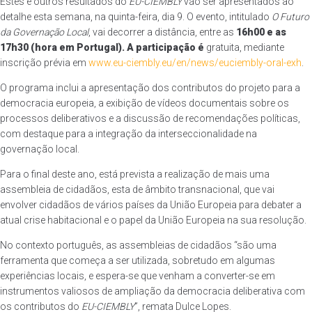
Estes e outros resultados do
EU-CIEMBLY
vão ser apresentados ao
detalhe esta semana, na quinta-feira, dia 9. O evento, intitulado
O Futuro
da Governação Local
, vai decorrer a distância, entre as
16h00 e as
17h30 (hora em Portugal)
. A participação é
gratuita, mediante
inscrição prévia em
www.eu-ciembly.eu/en/news/euciembly-oral-exh
.
O programa inclui a apresentação dos contributos do projeto para a
democracia europeia, a exibição de vídeos documentais sobre os
processos deliberativos e a discussão de recomendações políticas,
com destaque para a integração da interseccionalidade na
governação local.
Para o final deste ano, está prevista a realização de mais uma
assembleia de cidadãos, esta de âmbito transnacional, que vai
envolver cidadãos de vários países da União Europeia para debater a
atual crise habitacional e o papel da União Europeia na sua resolução.
No contexto português, as assembleias de cidadãos “são uma
ferramenta que começa a ser utilizada, sobretudo em algumas
experiências locais, e espera-se que venham a converter-se em
instrumentos valiosos de ampliação da democracia deliberativa com
os contributos do
EU-CIEMBLY
”, remata Dulce Lopes.