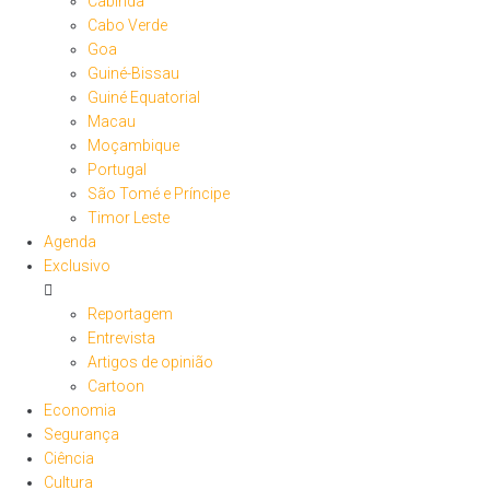
Cabinda
Cabo Verde
Goa
Guiné-Bissau
Guiné Equatorial
Macau
Moçambique
Portugal
São Tomé e Príncipe
Timor Leste
Agenda
Exclusivo
Reportagem
Entrevista
Artigos de opinião
Cartoon
Economia
Segurança
Ciência
Cultura