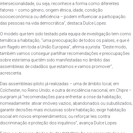
intersecionalidade, ou seja, reconhece a forma como diferentes
fatores – como género, origem étnica, idade, condição
socioeconómica ou deficiência – podem influenciar a participação
das pessoas na vida democrática”, destaca Dulce Lopes.
O modelo que tem sido testado pela equipa de investigação tem como
temática a habitação, “uma preocupação de todos os países, e que é
um flagelo em toda a União Europeia”, afirma a jurista. “Deste modo,
também vamos conseguir partilhar recomendações e preocupações
sobre este tema que têm sido manifestadas no âmbito das
assembleias de cidadãos que estamos e vamos promover”,
acrescenta.
Das assembleias-piloto já realizadas – uma de âmbito local, em
Colchester, no Reino Unido; e outra de incidência nacional, em Chipre –
surgiram já “recomendações para enfrentar a crise da habitação,
nomeadamente: ativar imóveis vazios, abandonados ou subutilizados;
garantir decisões mais inclusivas sobre habitação; exigir habitação
social em novos empreendimentos; ou reforçar leis contra
discriminação e proteção dos inquilinos”, avança Dulce Lopes.