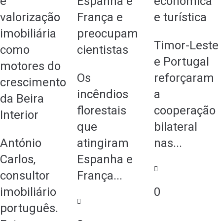
e
Espanha e
económica
valorização
França e
e turística
imobiliária
preocupam
Timor-Leste
como
cientistas
e Portugal
motores do
Os
reforçaram
crescimento
incêndios
a
da Beira
florestais
cooperação
Interior
que
bilateral
António
atingiram
nas...
Carlos,
Espanha e
consultor
França...
0
imobiliário
português.