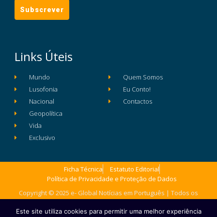
Links Úteis
Mundo
Quem Somos
Lusofonia
Eu Conto!
Nacional
Contactos
Geopolítica
Vida
Exclusivo
Ficha Técnica
Estatuto Editorial
Política de Privacidade e Proteção de Dados
Copyright © 2025 e- Global Notícias em Português | Todos os
direitos reservados
Este site utiliza cookies para permitir uma melhor experiência