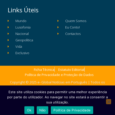
Links Úteis
Mundo
Quem Somos
Lusofonia
Eu Conto!
Nacional
Contactos
Geopolítica
Vida
Exclusivo
Ficha Técnica
Estatuto Editorial
Política de Privacidade e Proteção de Dados
Copyright © 2025 e- Global Notícias em Português | Todos os
direitos reservados
Este site utiliza cookies para permitir uma melhor experiência
por parte do utilizador. Ao navegar no site estará a consentir a
sua utilização.
Ok
Não
Política de Privacidade