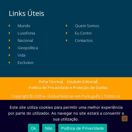
Links Úteis
Mundo
Quem Somos
Lusofonia
Eu Conto!
Nacional
Contactos
Geopolítica
Vida
Exclusivo
Ficha Técnica
Estatuto Editorial
Política de Privacidade e Proteção de Dados
Copyright © 2025 e- Global Notícias em Português | Todos os
direitos reservados
Este site utiliza cookies para permitir uma melhor experiência
por parte do utilizador. Ao navegar no site estará a consentir a
sua utilização.
Ok
Não
Política de Privacidade