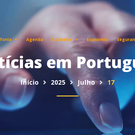
fonia
Agenda
Exclusivo
Economia
Seguran
tícias em Portug
Início
2025
Julho
17