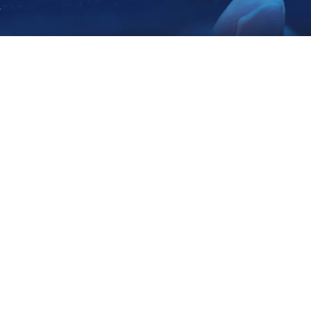
Eurostat confirma inflação de
2,0% na zona euro em junho