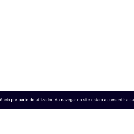
tráfico de droga e furto de
viatura em Nampula
07/08/2026
Ler mais
ência por parte do utilizador. Ao navegar no site estará a consentir a sua
Timor-Leste e Singapura