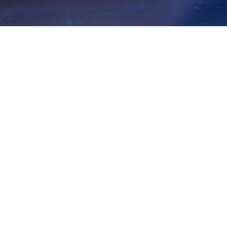
Macau: Novos empréstimos
para o setor imobiliário caem
80,2% em maio