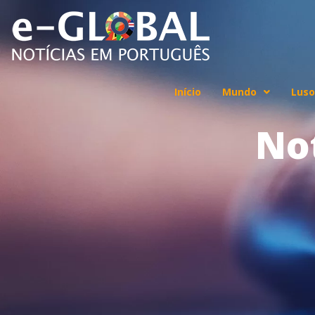
Início
Mundo
Luso
No