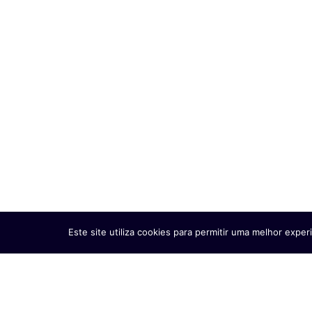
por via marítima
07/08/2026
Ler mais
Este site utiliza cookies para permitir uma melhor experi
Zimbábue: Polícia de