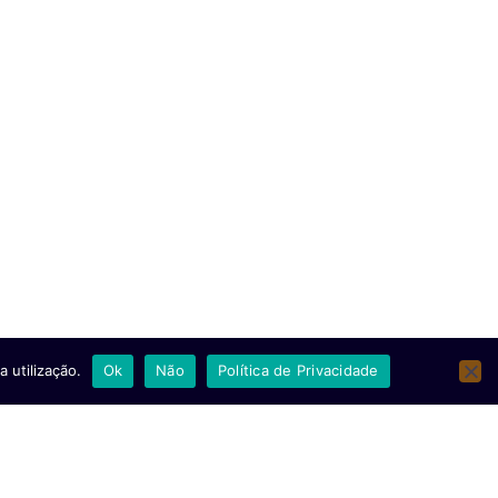
diretora nacional da Polícia
Judiciária
07/08/2026
Ler mais
 utilização.
Ok
Não
Política de Privacidade
Nigéria: Governo anuncia