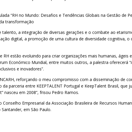
ulada “RH no Mundo: Desafios e Tendências Globais na Gestão de Pes
ida transformação
talento, a integração de diversas gerações e o combate ao etarism
ação digital, a promoção de uma cultura de diversidade cognitiva, o
de RH estão evoluindo para criar organizações mais humanas, ágeis e
m Económico Mundial, entre muitos outros, a palestra oferecerá “in
clusivos e inovadores”.
NCARH, reforçando o meu compromisso com a disseminação de conh
to da parceria entre KEEPTALENT Portugal e KeepTalent Brasil, que 
nt” nasceu em 2008”, frisou Pedro Ramos.
o Conselho Empresarial da Associação Brasileira de Recursos Huma
o Santander, em São Paulo.