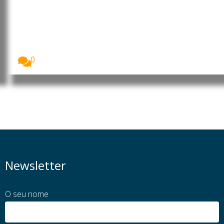
Portugal: Governo adia início das
aulas do Ensino Secundário para
21 de setembro
O início do ano letivo dos cursos científico-
humanísticos...
0
Newsletter
O seu nome