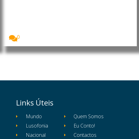
Portugal: Energia solar lidera
pela primeira vez a produção de
eletricidade
A energia solar tornou-se, pela primeira vez, a...
0
Links Úteis
Mundo
Quem Somos
Lusofonia
Eu Conto!
Nacional
Contactos