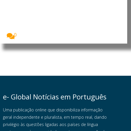
Timor-Leste e Portugal reforçam
cooperação económica e
turística
Timor-Leste e Portugal reforçaram a cooperação
bilateral nas...
0
e- Global Notícias em Português
Uma publicação online que disponibiliza informação
geral independente e pluralista, em tempo real, dando
privilégio às questões ligadas aos países de língua