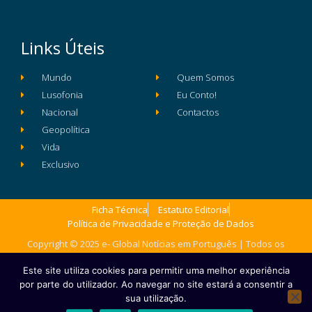
Links Úteis
Mundo
Quem Somos
Lusofonia
Eu Conto!
Nacional
Contactos
Geopolítica
Vida
Exclusivo
Ficha Técnica
Estatuto Editorial
Política de Privacidade e Proteção de Dados
Copyright © 2025 e- Global Notícias em Português | Todos os
direitos reservados
Este site utiliza cookies para permitir uma melhor experiência
por parte do utilizador. Ao navegar no site estará a consentir a
sua utilização.