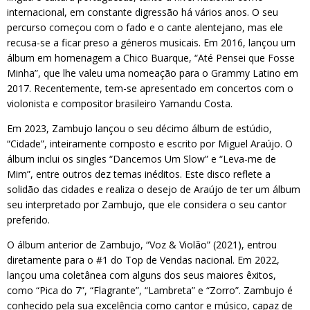
internacional, em constante digressão há vários anos. O seu
percurso começou com o fado e o cante alentejano, mas ele
recusa-se a ficar preso a géneros musicais. Em 2016, lançou um
álbum em homenagem a Chico Buarque, “Até Pensei que Fosse
Minha”, que lhe valeu uma nomeação para o Grammy Latino em
2017. Recentemente, tem-se apresentado em concertos com o
violonista e compositor brasileiro Yamandu Costa.
Em 2023, Zambujo lançou o seu décimo álbum de estúdio,
“Cidade”, inteiramente composto e escrito por Miguel Araújo. O
álbum inclui os singles “Dancemos Um Slow” e “Leva-me de
Mim”, entre outros dez temas inéditos. Este disco reflete a
solidão das cidades e realiza o desejo de Araújo de ter um álbum
seu interpretado por Zambujo, que ele considera o seu cantor
preferido.
O álbum anterior de Zambujo, “Voz & Violão” (2021), entrou
diretamente para o #1 do Top de Vendas nacional. Em 2022,
lançou uma coletânea com alguns dos seus maiores êxitos,
como “Pica do 7”, “Flagrante”, “Lambreta” e “Zorro”. Zambujo é
conhecido pela sua excelência como cantor e músico, capaz de