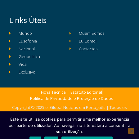
Links Úteis
Mundo
Quem Somos
Lusofonia
Eu Conto!
Nacional
Contactos
Geopolítica
Vida
Exclusivo
Ficha Técnica
Estatuto Editorial
Política de Privacidade e Proteção de Dados
Copyright © 2025 e- Global Notícias em Português | Todos os
direitos reservados
Este site utiliza cookies para permitir uma melhor experiência
por parte do utilizador. Ao navegar no site estará a consentir a
sua utilização.