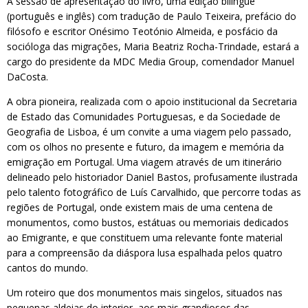
A sessão de apresentação do livro, uma edição bilingue
(português e inglês) com tradução de Paulo Teixeira, prefácio do
filósofo e escritor Onésimo Teotónio Almeida, e posfácio da
socióloga das migrações, Maria Beatriz Rocha-Trindade, estará a
cargo do presidente da MDC Media Group, comendador Manuel
DaCosta.
A obra pioneira, realizada com o apoio institucional da Secretaria
de Estado das Comunidades Portuguesas, e da Sociedade de
Geografia de Lisboa, é um convite a uma viagem pelo passado,
com os olhos no presente e futuro, da imagem e memória da
emigração em Portugal. Uma viagem através de um itinerário
delineado pelo historiador Daniel Bastos, profusamente ilustrada
pelo talento fotográfico de Luís Carvalhido, que percorre todas as
regiões de Portugal, onde existem mais de uma centena de
monumentos, como bustos, estátuas ou memoriais dedicados
ao Emigrante, e que constituem uma relevante fonte material
para a compreensão da diáspora lusa espalhada pelos quatro
cantos do mundo.
Um roteiro que dos monumentos mais singelos, situados nas
pequenas aldeias do interior, aos mais grandiosos das