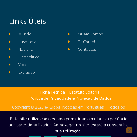
Links Úteis
Mundo
Quem Somos
Lusofonia
Eu Conto!
Nacional
Contactos
Geopolítica
Vida
Exclusivo
Ficha Técnica
Estatuto Editorial
Política de Privacidade e Proteção de Dados
Copyright © 2025 e- Global Notícias em Português | Todos os
direitos reservados
Este site utiliza cookies para permitir uma melhor experiência
por parte do utilizador. Ao navegar no site estará a consentir a
sua utilização.