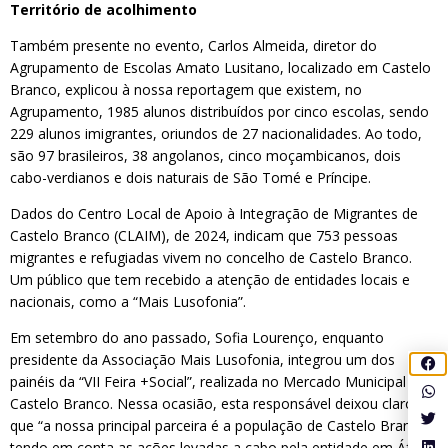
Território de acolhimento
Também presente no evento, Carlos Almeida, diretor do
Agrupamento de Escolas Amato Lusitano, localizado em Castelo
Branco, explicou à nossa reportagem que existem, no
Agrupamento, 1985 alunos distribuídos por cinco escolas, sendo
229 alunos imigrantes, oriundos de 27 nacionalidades. Ao todo,
são 97 brasileiros, 38 angolanos, cinco moçambicanos, dois
cabo-verdianos e dois naturais de São Tomé e Príncipe.
Dados do Centro Local de Apoio à Integração de Migrantes de
Castelo Branco (CLAIM), de 2024, indicam que 753 pessoas
migrantes e refugiadas vivem no concelho de Castelo Branco.
Um público que tem recebido a atenção de entidades locais e
nacionais, como a “Mais Lusofonia”.
Em setembro do ano passado, Sofia Lourenço, enquanto
presidente da Associação Mais Lusofonia, integrou um dos
painéis da “VII Feira +Social”, realizada no Mercado Municipal de
Castelo Branco. Nessa ocasião, esta responsável deixou claro
que “a nossa principal parceira é a população de Castelo Branco”,
tendo em conta as ações levadas a cabo pela entidade em África,