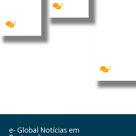
, diz
O mês de
0
agosto será
neurocie
marcado por
ntista
uma...
luso-
0
brasileiro
Fabiano de
Abreu Agrela
Rodrigues,
neurocientist
a luso-
brasileiro.
Foto:...
0
e- Global Notícias em