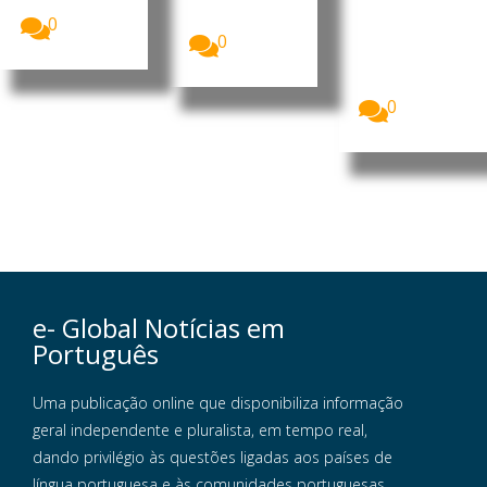
uma...
(SPU) de
O Instituto
Macau...
0
para os
0
Assuntos
Municipais
(IAM) de...
0
e- Global Notícias em
Português
Uma publicação online que disponibiliza informação
geral independente e pluralista, em tempo real,
dando privilégio às questões ligadas aos países de
língua portuguesa e às comunidades portuguesas