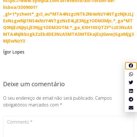
https://www.sympla.com.br/evento/xiv-forum-de-
lisboa/3309001?
_gl=1*yzhwit*_gcl_au*MTA4NzgzNTk2Ni4xNzY4NTgzNjkzLj
ExNzgwNjI1NS4xNzY4NTgzNzE4LjE3Njg1ODM3Mjc.*_ga*MT
Q0NjEzNjIyLjE3Njg1ODM2OTM.*_ga_KXH10SQTZF*czE3NzA5
MTA4NjIkbzgkZzEkdDE3NzA5MTA5MTEkajExJGwwJGgxMjg3
MjEwNzY3
Ígor Lopes
Deixe um comentário
O seu endereço de email não será publicado.
Campos
obrigatórios marcados com
*