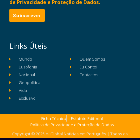
de Privacidade e Proteção de Dados.
Links Úteis
Mundo
Quem Somos
Lusofonia
Eu Conto!
Nacional
Contactos
Geopolítica
Vida
Exclusivo
Ficha Técnica
Estatuto Editorial
Política de Privacidade e Proteção de Dados
Copyright © 2025 e- Global Notícias em Português | Todos os
direitos reservados