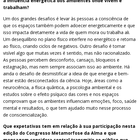
a influência energética dos ambientes onde vivem e
trabalham?
Um dos grandes desafios é levar às pessoas a consciência de
que os espaços também podem adoecer energeticamente e que
isso impacta diretamente a vida de quem mora ou trabalha ali.
Um desequilíbrio no plano físico interfere no energético e retorna
ao físico, criando ciclos de negativos. Outro desafio é tornar
visível algo que muitas vezes é sentido, mas não racionalizado.
As pessoas percebem desconforto, cansaço, bloqueios e
estagnação, mas nem sempre associam isso ao ambiente. Há
ainda o desafio de desmistificar a ideia de que energia e bem-
estar estão desconectados da ciência. Hoje, áreas como a
neurociência, a física quântica, a psicologia ambiental e os
estudos sobre o efeito psíquico das cores e nos espaços
comprovam que os ambientes influenciam emoções, foco, saúde
mental e resultados, o que tem ajudado muito nesse processo
de consciencialização.
Que expetativas tem em relação à sua participação nesta
edição do Congresso Metamorfose da Alma e que
mensagem considera central transmitir ao público que