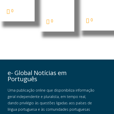
cooperação
dos cursos
solar tornou-
bilateral nas...
científico-
se, pela
humanísticos
0
primeira vez,
...
a...
0
0
e- Global Notícias em
Português
Uma publicação online que disponibiliza informação
geral independente e pluralista, em tempo real,
dando privilégio às questões ligadas aos países de
língua portuguesa e às comunidades portuguesas