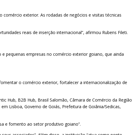
omércio exterior. As rodadas de negócios e visitas técnicas
unidades reais de inserção internacional”, afirmou Rubens Fileti.
ro e pequenas empresas no comércio exterior goiano, que ainda
fomentar o comércio exterior, fortalecer a internacionalização de
antic Hub, B2B Hub, Brasil Salomão, Câmara de Comércio da Região
 em Lisboa, Governo de Goiás, Prefeitura de Goiânia/Sedicas,
esa e fomento ao setor produtivo goiano”.
 seus associados”. Além disso, a instituição “atua como ponte