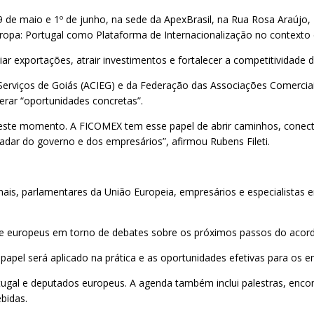
29 de maio e 1º de junho, na sede da ApexBrasil, na Rua Rosa Araújo, 
Europa: Portugal como Plataforma de Internacionalização no context
ar exportações, atrair investimentos e fortalecer a competitividade
 Serviços de Goiás (ACIEG) e da Federação das Associações Comerciai
erar “oportunidades concretas”.
ste momento. A FICOMEX tem esse papel de abrir caminhos, conecta
adar do governo e dos empresários”, afirmou Rubens Fileti.
is, parlamentares da União Europeia, empresários e especialistas e
s e europeus em torno de debates sobre os próximos passos do acord
papel será aplicado na prática e as oportunidades efetivas para os e
ugal e deputados europeus. A agenda também inclui palestras, encontr
bidas.