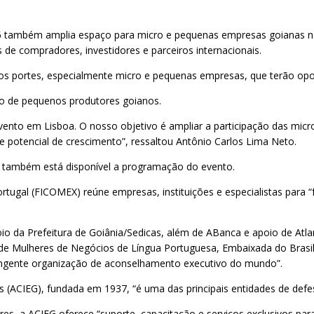
 também amplia espaço para micro e pequenas empresas goianas no c
e compradores, investidores e parceiros internacionais.
os portes, especialmente micro e pequenas empresas, que terão oport
ão de pequenos produtores goianos.
vento em Lisboa. O nosso objetivo é ampliar a participação das mic
potencial de crescimento”, ressaltou Antônio Carlos Lima Neto.
de também está disponível a programação do evento.
ortugal (FICOMEX) reúne empresas, instituições e especialistas para “
o da Prefeitura de Goiânia/Sedicas, além de ABanca e apoio de Atl
 de Mulheres de Negócios de Língua Portuguesa, Embaixada do Brasil
rangente organização de aconselhamento executivo do mundo”.
ás (ACIEG), fundada em 1937, “é uma das principais entidades de def
, a ACIEG oferece “suporte, capacitação e serviços exclusivos para