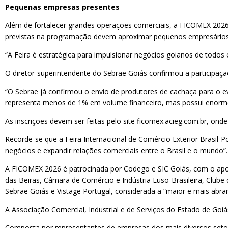
Pequenas empresas presentes
Além de fortalecer grandes operações comerciais, a FICOMEX 2026
previstas na programação devem aproximar pequenos empresários d
“A Feira é estratégica para impulsionar negócios goianos de todos 
O diretor-superintendente do Sebrae Goiás confirmou a participaç
“O Sebrae já confirmou o envio de produtores de cachaça para o e
representa menos de 1% em volume financeiro, mas possui enorme 
As inscrições devem ser feitas pelo site ficomex.acieg.com.br, on
Recorde-se que a Feira Internacional de Comércio Exterior Brasil-P
negócios e expandir relações comerciais entre o Brasil e o mundo”.
A FICOMEX 2026 é patrocinada por Codego e SIC Goiás, com o apoi
das Beiras, Câmara de Comércio e Indústria Luso-Brasileira, Clube
Sebrae Goiás e Vistage Portugal, considerada a “maior e mais ab
A Associação Comercial, Industrial e de Serviços do Estado de Goi
Composta por representantes de empresas dos mais diversos setores