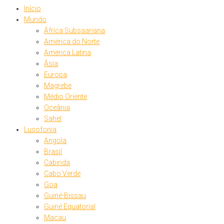
Início
Mundo
África Subsaariana
América do Norte
América Latina
Ásia
Europa
Magrebe
Médio Oriente
Oceânia
Sahel
Lusofonia
Angola
Brasil
Cabinda
Cabo Verde
Goa
Guiné-Bissau
Guiné Equatorial
Macau