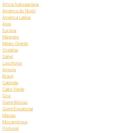
África Subsaariana
América do Norte
América Latina
Ásia
Europa
Magrebe
Médio Oriente
Oceânia
Sahel
Lusofonia
Angola
Brasil
Cabinda
Cabo Verde
Goa
Guiné-Bissau
Guiné Equatorial
Macau
Moçambique
Portugal