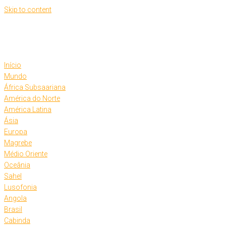
Skip to content
Início
Mundo
África Subsaariana
América do Norte
América Latina
Ásia
Europa
Magrebe
Médio Oriente
Oceânia
Sahel
Lusofonia
Angola
Brasil
Cabinda