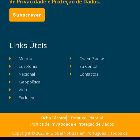
de Privacidade e Proteção de Dados.
Links Úteis
Mundo
Quem Somos
Lusofonia
Eu Conto!
Nacional
Contactos
Geopolítica
Vida
Exclusivo
Ficha Técnica
Estatuto Editorial
Política de Privacidade e Proteção de Dados
Copyright © 2025 e- Global Notícias em Português | Todos os
direitos reservados