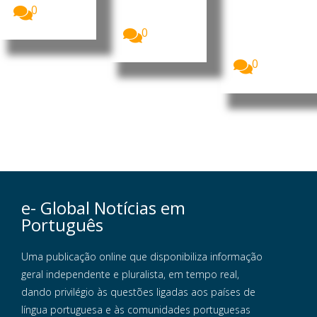
O Instituto
Delgada,
0
para os
Açores,...
Assuntos
0
Municipais
(IAM) de...
0
e- Global Notícias em
Português
Uma publicação online que disponibiliza informação
geral independente e pluralista, em tempo real,
dando privilégio às questões ligadas aos países de
língua portuguesa e às comunidades portuguesas