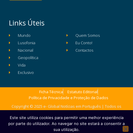
Links Úteis
Mundo
Quem Somos
Lusofonia
Eu Conto!
Nacional
Contactos
Geopolítica
Vida
Exclusivo
Ficha Técnica
Estatuto Editorial
Política de Privacidade e Proteção de Dados
Copyright © 2025 e- Global Notícias em Português | Todos os
direitos reservados
Este site utiliza cookies para permitir uma melhor experiência
por parte do utilizador. Ao navegar no site estará a consentir a
sua utilização.