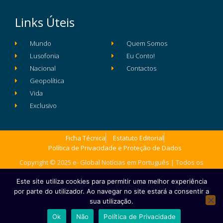
Links Úteis
Mundo
Quem Somos
Lusofonia
Eu Conto!
Nacional
Contactos
Geopolítica
Vida
Exclusivo
Ficha Técnica
Estatuto Editorial
Política de Privacidade e Proteção de Dados
Copyright © 2025 e- Global Notícias em Português | Todos os
direitos reservados
Este site utiliza cookies para permitir uma melhor experiência
por parte do utilizador. Ao navegar no site estará a consentir a
sua utilização.
Ok
Não
Política de Privacidade