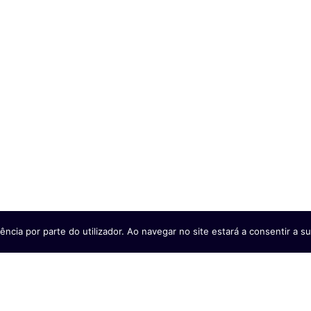
terço das vítimas civis na
guerra
21/07/2026
Ler mais
ência por parte do utilizador. Ao navegar no site estará a consentir a sua
Programa da FAO na Faixa de