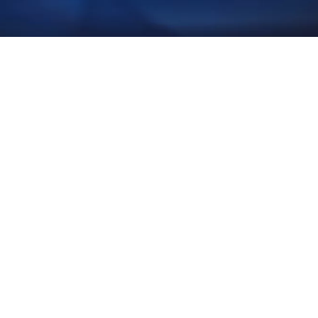
Crise no Estreito de Ormuz
provoca forte impacto no
comércio global com queda
de 95% nas exportações de
gás natural liquefeito