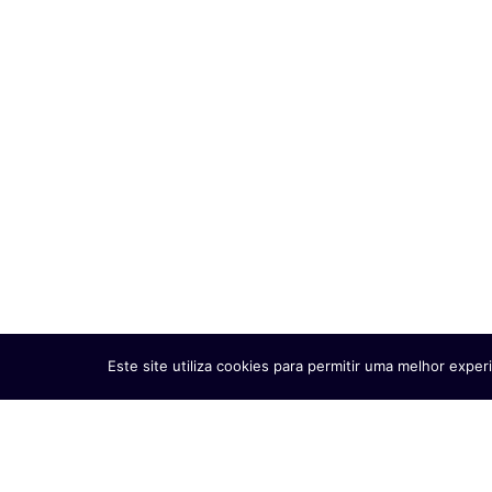
críticos em motores de
desenvolvimento sustentável
22/07/2026
Ler mais
Este site utiliza cookies para permitir uma melhor experi
Codex Alimentarius aprova