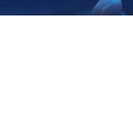
Vendas de carros elétricos
atingem recordes em vários
mercados impulsionadas pela
crise energética