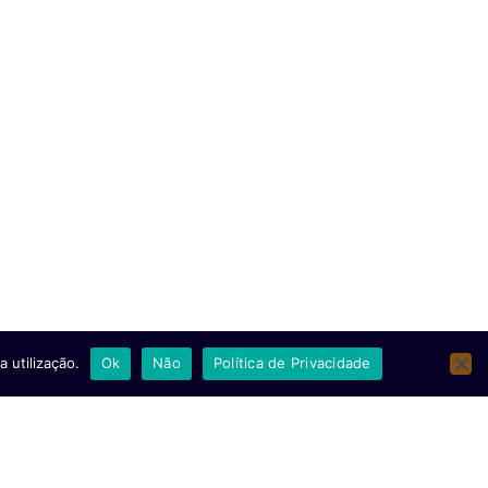
para reforçar diálogo sobre
comércio, segurança e
direitos humanos
20/07/2026
Ler mais
 utilização.
Ok
Não
Política de Privacidade
FMI reduz perspetivas de