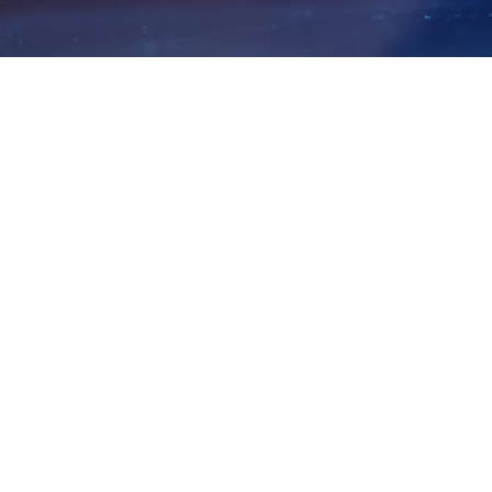
UNICEF condena mortes de
crianças em ataques na
Rússia e na Ucrânia