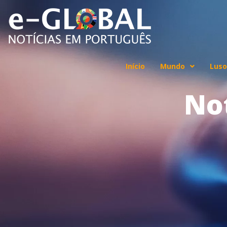
Início
Mundo
Luso
No