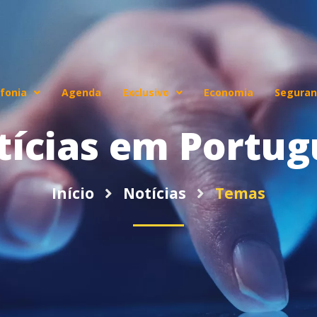
fonia
Agenda
Exclusivo
Economia
Seguran
tícias em Portug
Início
Notícias
Temas