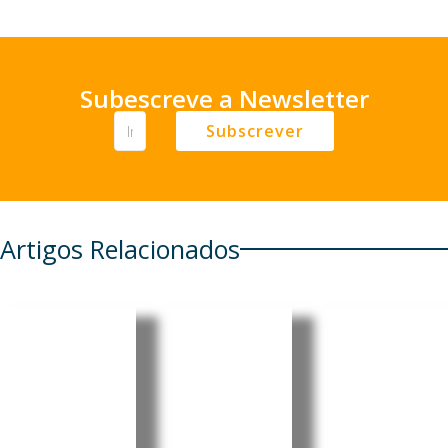
Subescreve a Newsletter
Subscrever
Artigos Relacionados
Organiza
UE alerta
ção
para
Euribor
Meteorol
mais de
sobe nos
ógica
16 mil
três
Mundial
mortes
prazos e
alerta
em
fecha