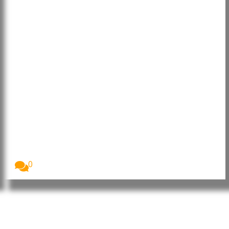
UNICEF condena mortes de
crianças em ataques na Rússia e
na Ucrânia
O Fundo das Nações Unidas para a Infância...
0