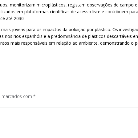
íduos, monitorizam microplásticos, registam observações de campo 
bilizados em plataformas científicas de acesso livre e contribuem par
ce até 2030.
ções mais jovens para os impactos da poluição por plástico. Os invest
s nos rios espanhóis e a predominância de plásticos descartáveis 
os mais responsáveis em relação ao ambiente, demonstrando o pote
os marcados com
*