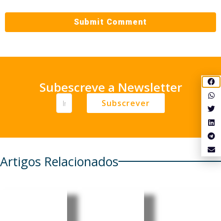
Subescreve a Newsletter
Subscrever
Artigos Relacionados
Organiza
UE alerta
ção
para
Euribor