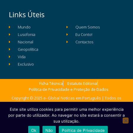
Links Úteis
Mundo
Quem Somos
Lusofonia
Eu Conto!
Nacional
Contactos
Geopolítica
Vida
Exclusivo
Ficha Técnica
Estatuto Editorial
Política de Privacidade e Proteção de Dados
Copyright © 2025 e- Global Notícias em Português | Todos os
direitos reservados
Este site utiliza cookies para permitir uma melhor experiência
por parte do utilizador. Ao navegar no site estará a consentir a
sua utilização.
Ok
Não
Política de Privacidade