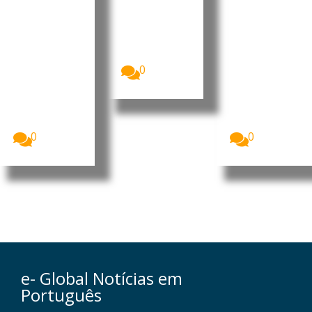
deslocaçã
prioridad
A Polícia da
República de
o de
es de
Moçambique
populare
desenvol
(PRM)
s
vimento
apresentou,...
Homens
O Presidente
0
armados que
da República
se acredita
de
serem
Moçambique
insurgentes
, Daniel
voltaram...
Francisco...
0
0
e- Global Notícias em
Português