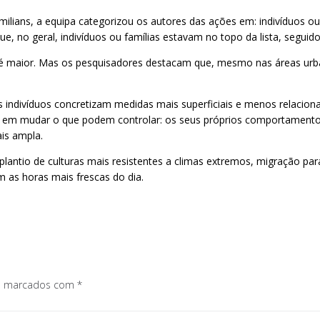
lians, a equipa categorizou os autores das ações em: indivíduos ou f
que, no geral, indivíduos ou famílias estavam no topo da lista, seguid
rno é maior. Mas os pesquisadores destacam que, mesmo nas áreas u
ndivíduos concretizam medidas mais superficiais e menos relaciona
e em mudar o que podem controlar: os seus próprios comportamentos”
is ampla.
 plantio de culturas mais resistentes a climas extremos, migração 
 as horas mais frescas do dia.
os marcados com
*