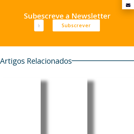
Subescreve a Newsletter
Subscrever
Artigos Relacionados
Organiza
UE alerta
ção
para
Euribor
Meteorol
mais de
sobe nos
ógica
16 mil
três
Mundial
mortes
prazos e
alerta
em
fecha
para
excesso
julho em
intensific
devido às
alta