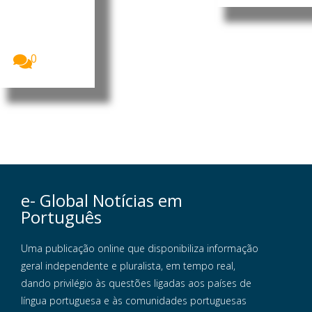
a Mundial
(OMM)
alertou que
um...
0
e- Global Notícias em
Português
Uma publicação online que disponibiliza informação
geral independente e pluralista, em tempo real,
dando privilégio às questões ligadas aos países de
língua portuguesa e às comunidades portuguesas