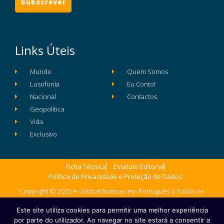
Links Úteis
Mundo
Quem Somos
Lusofonia
Eu Conto!
Nacional
Contactos
Geopolítica
Vida
Exclusivo
Ficha Técnica
Estatuto Editorial
Política de Privacidade e Proteção de Dados
Copyright © 2025 e- Global Notícias em Português | Todos os
direitos reservados
Este site utiliza cookies para permitir uma melhor experiência
por parte do utilizador. Ao navegar no site estará a consentir a