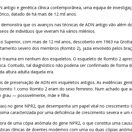
antigo e genética clínica contemporânea, uma equipa de investigação
rico, datado de há mais de 12 mil anos.
o demonstra que os avanços nas técnicas de ADN antigo vão além 
eos de indivíduos que viveram há vários milénios.
co Superior, com mais de 12 mil anos, descoberto em 1963 na Grotta d
amento severo dos membros (Romito 2), jazia envolvido pelos braç
de trauma em nenhum dos esqueletos. O esqueleto de Romito 2 apre
a. Contudo, tal diagnóstico não poderia ser confirmado de forma def
a altura adulta daquela era.
is de preservação de ADN em esqueletos antigos. As evidências genéti
Romito 1 como Romito 2 eram do sexo feminino. Num achado que acr
o grau — possivelmente, mãe e filha.
pias) no gene NPR2, que desempenha um papel vital no crescimento ó
ssima caracterizada por uma deficiência de crescimento severa e 
ora de uma cópia anómala do gene NPR2, o que constitui uma causa
rísticas clínicas de doentes modernos com uma ou duas cópias anómal