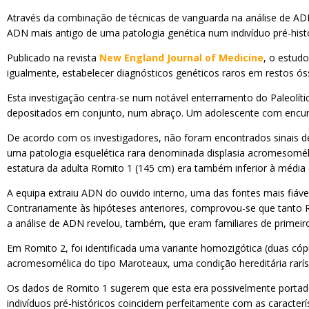
Através da combinação de técnicas de vanguarda na análise de ADN 
ADN mais antigo de uma patologia genética num indivíduo pré-histó
Publicado na revista
New England Journal of Medicine
, o estud
igualmente, estabelecer diagnósticos genéticos raros em restos óss
Esta investigação centra-se num notável enterramento do Paleolíti
depositados em conjunto, num abraço. Um adolescente com encurt
De acordo com os investigadores, não foram encontrados sinais 
uma patologia esquelética rara denominada displasia acromesomélic
estatura da adulta Romito 1 (145 cm) era também inferior à média d
A equipa extraiu ADN do ouvido interno, uma das fontes mais fiáve
Contrariamente às hipóteses anteriores, comprovou-se que tanto 
a análise de ADN revelou, também, que eram familiares de primeir
Em Romito 2, foi identificada uma variante homozigótica (duas có
acromesomélica do tipo Maroteaux, uma condição hereditária rarí
Os dados de Romito 1 sugerem que esta era possivelmente portad
indivíduos pré-históricos coincidem perfeitamente com as caracte