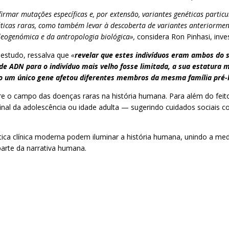
irmar mutações específicas e, por extensão, variantes genéticas part
ticas raras, como também levar à descoberta de variantes anteriormen
leogenómica e da antropologia biológica»,
considera Ron Pinhasi, inves
 estudo, ressalva que
«
revelar que estes indivíduos eram ambos do s
e ADN para o indivíduo mais velho fosse limitada, a sua estatura m
 um único gene afetou diferentes membros da mesma família pré-h
bre o campo das doenças raras na história humana. Para além do fe
 final da adolescência ou idade adulta — sugerindo cuidados sociai
ica clínica moderna podem iluminar a história humana, unindo a me
arte da narrativa humana.