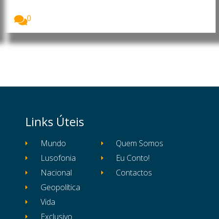
Fabiano de Abreu, cientista português membro da
Royal...
0
Links Úteis
Mundo
Quem Somos
Lusofonia
Eu Conto!
Nacional
Contactos
Geopolítica
Vida
Exclusivo