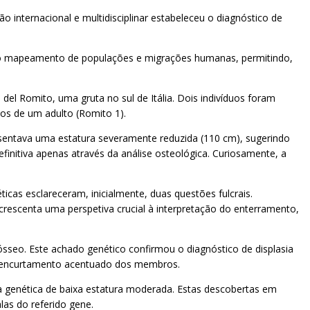
 internacional e multidisciplinar estabeleceu o diagnóstico de
do mapeamento de populações e migrações humanas, permitindo,
el Romito, uma gruta no sul de Itália. Dois indivíduos foram
os de um adulto (Romito 1).
sentava uma estatura severamente reduzida (110 cm), sugerindo
initiva apenas através da análise osteológica. Curiosamente, a
cas esclareceram, inicialmente, duas questões fulcrais.
escenta uma perspetiva crucial à interpretação do enterramento,
sseo. Este achado genético confirmou o diagnóstico de displasia
um encurtamento acentuado dos membros.
 genética de baixa estatura moderada. Estas descobertas em
as do referido gene.