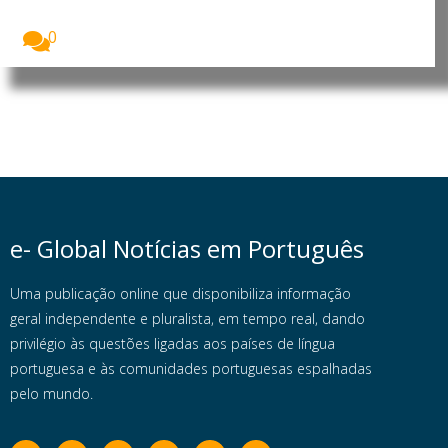
Os incêndios florestais que atingiram Espanha e
França...
0
e- Global Notícias em Português
Uma publicação online que disponibiliza informação
geral independente e pluralista, em tempo real, dando
privilégio às questões ligadas aos países de língua
portuguesa e às comunidades portuguesas espalhadas
pelo mundo.