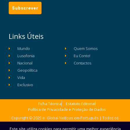
Links Úteis
Mundo
Quem Somos
Lusofonia
Eu Conto!
Nacional
Contactos
Geopolítica
Vida
Exclusivo
Ficha Técnica
Estatuto Editorial
Política de Privacidade e Proteção de Dados
Copyright © 2025 e- Global Notícias em Português | Todos os
direitos reservados
Este site utiliza cookies para permitir uma melhor experiência