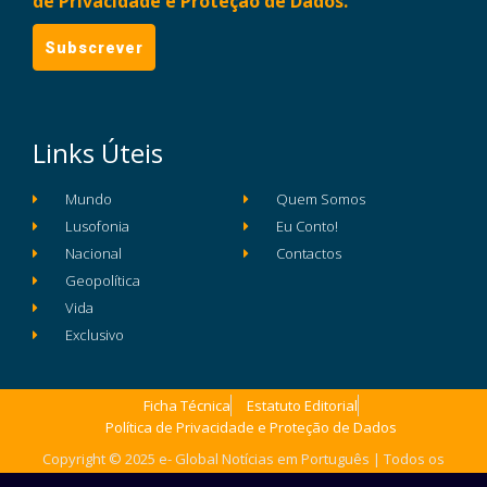
de Privacidade e Proteção de Dados.
Links Úteis
Mundo
Quem Somos
Lusofonia
Eu Conto!
Nacional
Contactos
Geopolítica
Vida
Exclusivo
Ficha Técnica
Estatuto Editorial
Política de Privacidade e Proteção de Dados
Copyright © 2025 e- Global Notícias em Português | Todos os
direitos reservados