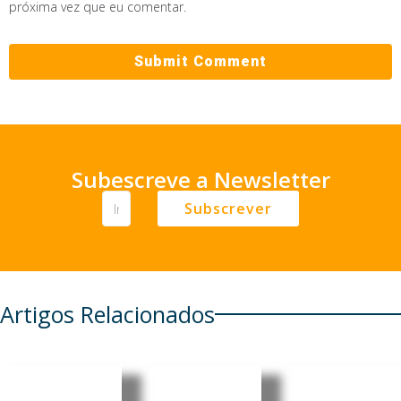
próxima vez que eu comentar.
Subescreve a Newsletter
Subscrever
Artigos Relacionados
Incêndios
Portugal:
Investiga