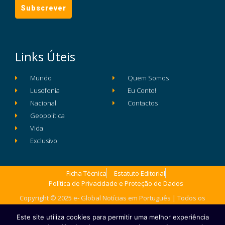
Links Úteis
Mundo
Quem Somos
Lusofonia
Eu Conto!
Nacional
Contactos
Geopolítica
Vida
Exclusivo
Ficha Técnica
Estatuto Editorial
Política de Privacidade e Proteção de Dados
Copyright © 2025 e- Global Notícias em Português | Todos os
direitos reservados
Este site utiliza cookies para permitir uma melhor experiência